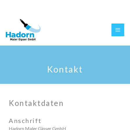
Skip
to
content
Kontakt
Kontaktdaten
Anschrift
Hadorn Maler Gipser GmbH